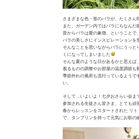
さまざまな色・形のバラが、たくさん
また、ガーデン内ではバラにちなんだ
昔からバラは愛の象徴、ということで
バラの美しさにインスピレーションを
そんなことを思いながらバラにうっと
くになってしまいました
そんな夏のような日があるかと思えば
着るものの調整やお部屋の温度調節も
季節外れの風邪も流行っているようで
い。
そして…いよいよ！七夕おさらい会ま
参加される生徒さん皆さま、とても頑
春からレッスンをスタートされた リ
で、タンブリンを持って元気にお歌の