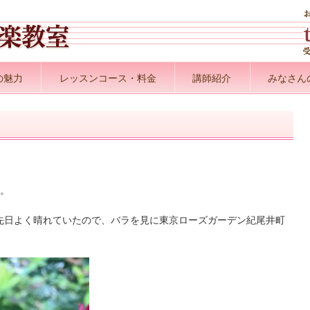
の魅力
レッスンコース・料金
講師紹介
みなさん
ね。
先日よく晴れていたので、バラを見に東京ローズガーデン紀尾井町