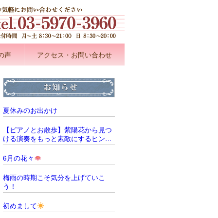
の声
アクセス・お問い合わせ
夏休みのお出かけ
【ピアノとお散歩】紫陽花から見つ
ける演奏をもっと素敵にするヒント
̖́‐
6月の花々
梅雨の時期こそ気分を上げていこ
う！
初めまして