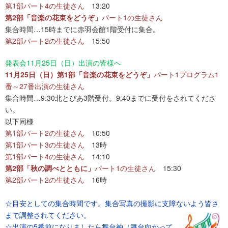
第1部パート4の生徒さん
13:20
第2部「音楽の花束をどうぞ」
パート1の生徒さん
集合時間…15時までに赤羽会館1階受付に集合。
第2部パート2の生徒さん
15:50
発表会11月25日（日）出演の皆様へ
11月25日（日）第1部「音楽の花束をどうぞ」
パート1プログラム1
番～27番出演の生徒さん
集合時間…9:30北とぴあ3階受付。9:40までに受付をされてくださ
い。
以下同様
第1部パート2の生徒さん
10:50
第1部パート3の生徒さん
13時
第1部パート4の生徒さん
14:10
第2部「秋の調べとともに」
パート1の生徒さん
15:30
第2部パート2の生徒さん
16時
☆目安としての集合時間です。集合写真の撮影に支障ないよう皆さ
まで調整されて
ください。
☆出演の5番前になりましたら舞台袖（舞台向かって