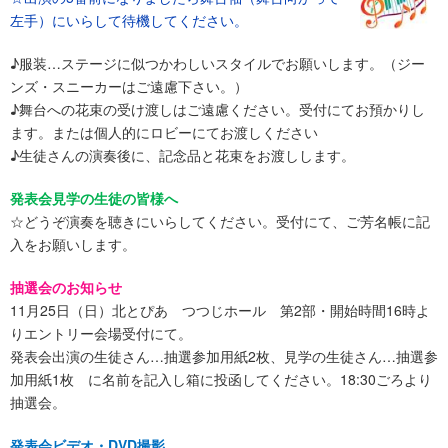
左手）にいらして待機してください。
♪服装…ステージに似つかわしいスタイルでお願いします。（ジー
ンズ・スニーカーはご遠慮下さい。）
♪舞台への花束の受け渡しはご遠慮ください。受付にてお預かりし
ます。または個人的にロビーにてお渡しください
♪生徒さんの演奏後に、記念品と花束をお渡しします。
発表会見学の生徒の皆様へ
☆どうぞ演奏を聴きにいらしてください。受付にて、ご芳名帳に記
入をお願いします。
抽選会のお知らせ
11月25日（日）北とぴあ つつじホール 第2部・開始時間16時よ
りエントリー会場受付にて。
発表会出演の生徒さん…抽選参加用紙2枚、見学の生徒さん…抽選参
加用紙1枚 に名前を記入し箱に投函してください。18:30ごろより
抽選会。
発表会ビデオ・DVD撮影