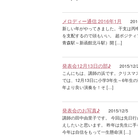
メロディー通信 2016年1月
201
新しい年がやってきました。干支は丙
を支配するので頭もいい。 超ポジティ
青森駅～新函館北斗駅）開 […]
発表会12月13日の部♪
2015/12/
こんにちは、講師の浜です。クリスマ
では、12月13日に小学3年生～6年生
年より良い演奏を！そ […]
発表会のお写真♪
2015/12/5
講師の田中由里子です。 今回は先日
えしたいと思います。 昨年は先生に
今年は自信をもって一生懸命演 […]