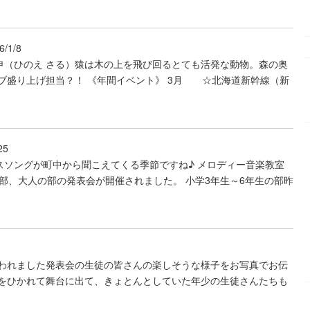
6/1/8
申（ひのえ さる）猿は木の上を飛び回るとても活発な動物。森の奥
ブ盛り上げ担当？！ 《年間イベント》 3月 ☆北海道新幹線（新
25
スソングが町中から聞こえてくる季節ですね♪ メロディー音楽教室
の部、大人の部の発表会が開催されました。 小学3年生～6年生の部昨
行われました発表会の生徒の皆さんの楽しそうな様子をお写真でお伝
手をひかれて舞台に出て、きょとんとしていた年少の生徒さんたちも