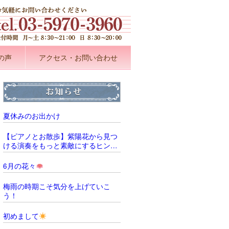
の声
アクセス・お問い合わせ
夏休みのお出かけ
【ピアノとお散歩】紫陽花から見つ
ける演奏をもっと素敵にするヒント
̖́‐
6月の花々
梅雨の時期こそ気分を上げていこ
う！
初めまして