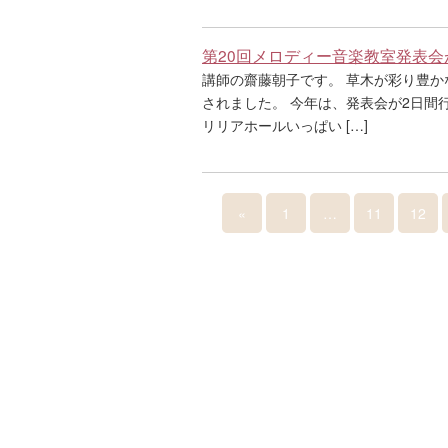
第20回メロディー音楽教室発表会
講師の齋藤朝子です。 草木が彩り豊か
されました。 今年は、発表会が2日間行
リリアホールいっぱい […]
«
1
…
11
12