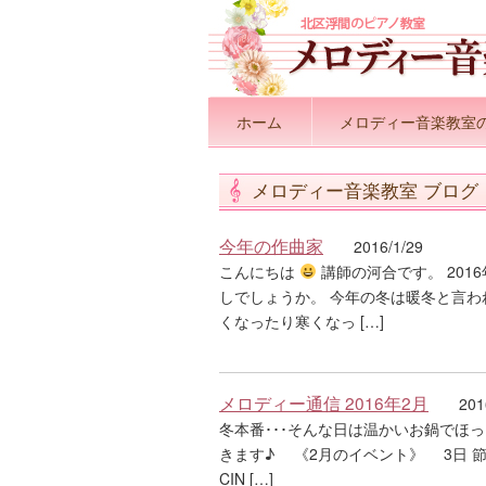
ホーム
メロディー音楽教室
メロディー音楽教室 ブログ
今年の作曲家
2016/1/29
こんにちは
講師の河合です。 20
しでしょうか。 今年の冬は暖冬と言わ
くなったり寒くなっ […]
メロディー通信 2016年2月
201
冬本番･･･そんな日は温かいお鍋でほ
きます♪ 《2月のイベント》 3日 節
CIN […]