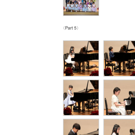
〈Part 5〉