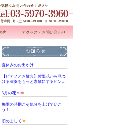
の声
アクセス・お問い合わせ
夏休みのお出かけ
【ピアノとお散歩】紫陽花から見つ
ける演奏をもっと素敵にするヒント
̖́‐
6月の花々
梅雨の時期こそ気分を上げていこ
う！
初めまして