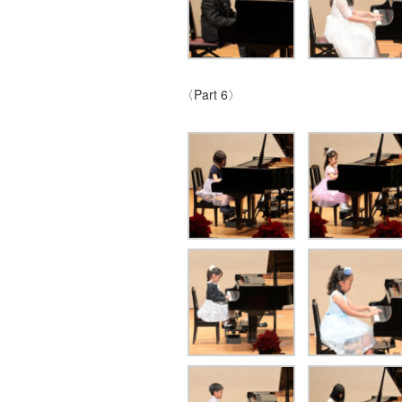
〈Part 6〉