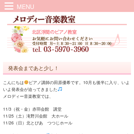
MENU
発表会まであと少し！
こんにちは
ピアノ講師の田原優希です。10月も後半に入り、いよ
いよ発表会が迫ってきました
メロディー音楽教室では、
11/3（祝・金）赤羽会館 講堂
11/25（土）滝野川会館 大ホール
11/26（日）北とぴあ つつじホール